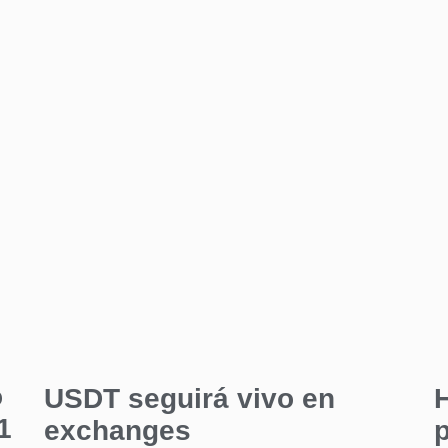
o
USDT seguirá vivo en
1
exchanges
p