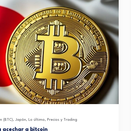
in (BTC)
,
Japón
,
Lo último
,
Precios y Trading
 acechar a bitcoin