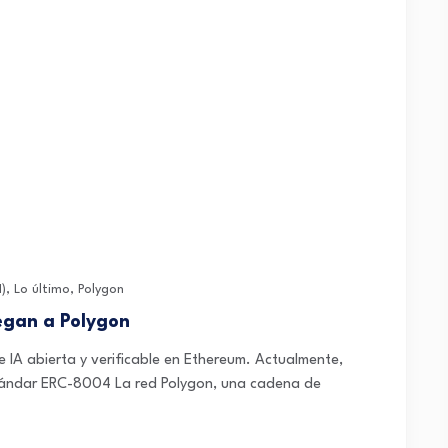
I)
,
Lo último
,
Polygon
legan a Polygon
A abierta y verificable en Ethereum. Actualmente,
stándar ERC-8004 La red Polygon, una cadena de