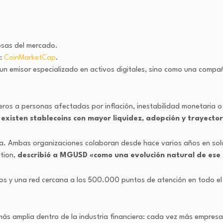
e:
CoinMarketCap
.
 emisor especializado en activos digitales, sino como una compañ
eros a personas afectadas por inflación, inestabilidad monetaria o
xisten stablecoins con mayor liquidez, adopción y trayector
va. Ambas organizaciones colaboran desde hace varios años en sol
ation,
describió a MGUSD «como una evolución natural de ese 
s y una red cercana a los 500.000 puntos de atención en todo el mu
 más amplia dentro de la industria financiera: cada vez más empres