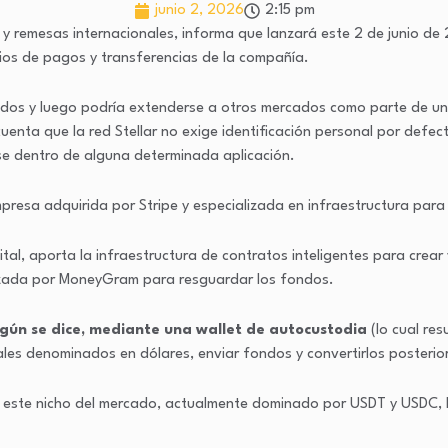
junio 2, 2026
2:15 pm
remesas internacionales, informa que lanzará este 2 de junio de
icios de pagos y transferencias de la compañía.
os y luego podría extenderse a otros mercados como parte de una 
uenta que la red Stellar no exige identificación personal por defec
se dentro de alguna determinada aplicación.
mpresa adquirida por Stripe y especializada en infraestructura par
gital, aporta la infraestructura de contratos inteligentes para cre
ilizada por MoneyGram para resguardar los fondos.
gún se dice, mediante una wallet de autocustodia
(lo cual res
tales denominados en dólares, enviar fondos y convertirlos posteri
 este nicho del mercado, actualmente dominado por USDT y USDC, la