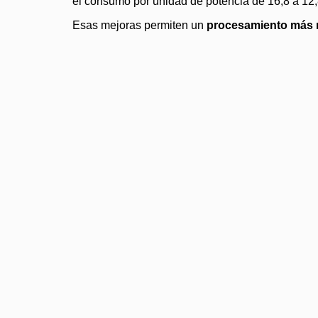
el consumo por unidad de potencia de 16,8 a 12,
Esas mejoras permiten un
procesamiento más r