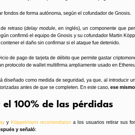
rar fondos de forma autónoma, según el cofundador de Gnosis.
de retraso (
delay module
, en inglés), un componente que pe
según confirmó el equipo de Gnosis y su cofundador Martin Köp
 contener el daño sin confirmar si el ataque fue detenido.
vicio de pago de tarjeta de débito que permite gastar criptomon
un protocolo de wallet multifirma ampliamente usado en Ether
tá diseñado como medida de seguridad, ya que, al introducir un i
torizadas antes de que se completen. En este caso,
ese mismo 
 el 100% de las pérdidas
Pay
y
Köppelmann recomendaron
a los usuarios retirar sus fo
espués y señaló
: