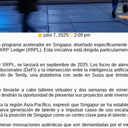
julio 7, 2025
2:09 pm
programa acelerador en Singapur, diseñado específicamente pa
RP Ledger (XRPL). Esta iniciativa está dirigida particularme
XRPL, se lanzará en septiembre de 2025. Los focos de atenci
tucionales (DeFi) y la intersección entre la inteligencia artific
ación de Tenity, una plataforma con sede en Suiza que brinda
 llevarán a cabo talleres virtuales y dos semanas de inmer
tendrán la oportunidad de presentar sus proyectos ante inversi
ra la región Asia-Pacífico, expresó que Singapur se ha establ
a nueva generación de talento y a impulsar casos de uso escal
á la posición de Singapur como un centro clave para el talento
 generan innovaciones auténticas que son demandadas por el m