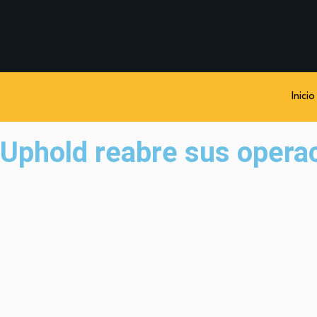
Inicio
Uphold reabre sus opera